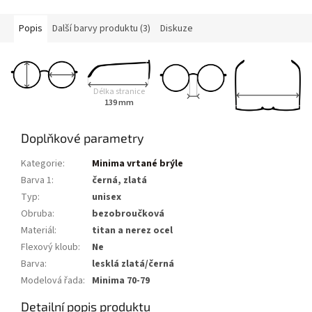
Popis
Další barvy produktu (3)
Diskuze
Délka stranice
139 mm
Doplňkové parametry
Kategorie
:
Minima vrtané brýle
Barva 1
:
černá, zlatá
Typ
:
unisex
Obruba
:
bezobroučková
Materiál
:
titan a nerez ocel
Flexový kloub
:
Ne
Barva
:
lesklá zlatá/černá
Modelová řada
:
Minima 70-79
Detailní popis produktu