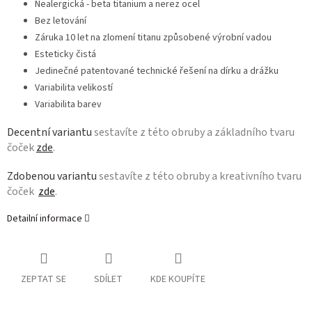
Nealergická - beta titanium a nerez ocel
Bez letování
Záruka 10 let na zlomení titanu způsobené výrobní vadou
Esteticky čistá
Jedinečné patentované technické řešení na dírku a drážku
Variabilita velikostí
Variabilita barev
Decentní variantu
sestavíte z této obruby a základního tvaru
čoček
zde
.
Zdobenou variantu
sestavíte z této obruby a kreativního tvaru
čoček
zde
.
Detailní informace
ZEPTAT SE
SDÍLET
KDE KOUPÍTE