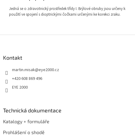
Jedná se o zdravotnický prostředek třídy I. Brýlové obruby jsou určeny k
použití ve spojení s dioptrickými čočkami určenými ke korekci zraku.
Z
á
p
a
Kontakt
t
martin.misak
@
eye2000.cz
í
+420 608 869 496
EYE 2000
Technická dokumentace
Katalogy + formuláře
Prohlášení o shodě