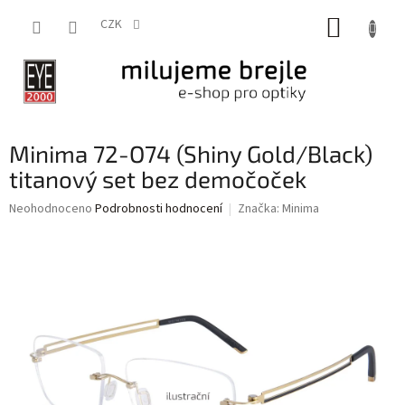
Přejít
NÁKUP
na
CZK
obsah
KOŠÍK
Minima 72-O74 (Shiny Gold/Black)
titanový set bez demočoček
Průměrné
Neohodnoceno
Podrobnosti hodnocení
Značka:
Minima
hodnocení
produktu
je
0,0
z
5
hvězdiček.