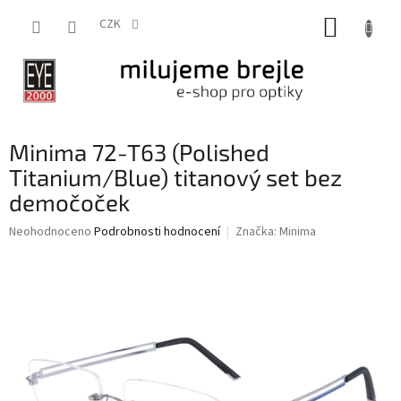
Přejít
NÁKUP
na
CZK
obsah
KOŠÍK
Minima 72-T63 (Polished
Titanium/Blue) titanový set bez
demočoček
Průměrné
Neohodnoceno
Podrobnosti hodnocení
Značka:
Minima
hodnocení
produktu
je
0,0
z
5
hvězdiček.