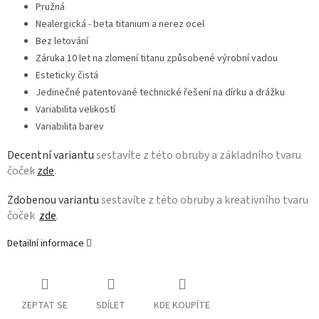
Pružná
Nealergická - beta titanium a nerez ocel
Bez letování
Záruka 10 let na zlomení titanu způsobené výrobní vadou
Esteticky čistá
Jedinečné patentované technické řešení na dírku a drážku
Variabilita velikostí
Variabilita barev
Decentní variantu
sestavíte z této obruby a základního tvaru
čoček
zde
.
Zdobenou variantu
sestavíte z této obruby a kreativního tvaru
čoček
zde
.
Detailní informace
ZEPTAT SE
SDÍLET
KDE KOUPÍTE