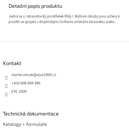
Detailní popis produktu
Jedná se o zdravotnický prostředek třídy I. Brýlové obruby jsou určeny k
použití ve spojení s dioptrickými čočkami určenými ke korekci zraku.
Z
á
p
a
Kontakt
t
martin.misak
@
eye2000.cz
í
+420 608 869 496
EYE 2000
Technická dokumentace
Katalogy + formuláře