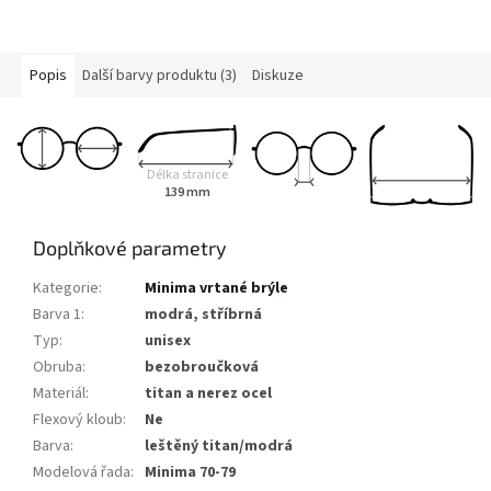
Popis
Další barvy produktu (3)
Diskuze
Délka stranice
139 mm
Doplňkové parametry
Kategorie
:
Minima vrtané brýle
Barva 1
:
modrá, stříbrná
Typ
:
unisex
Obruba
:
bezobroučková
Materiál
:
titan a nerez ocel
Flexový kloub
:
Ne
Barva
:
leštěný titan/modrá
Modelová řada
:
Minima 70-79